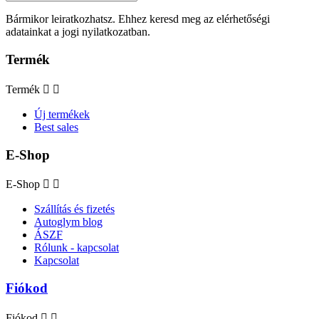
Bármikor leiratkozhatsz. Ehhez keresd meg az elérhetőségi
adatainkat a jogi nyilatkozatban.
Termék
Termék


Új termékek
Best sales
E-Shop
E-Shop


Szállítás és fizetés
Autoglym blog
ÁSZF
Rólunk - kapcsolat
Kapcsolat
Fiókod
Fiókod

