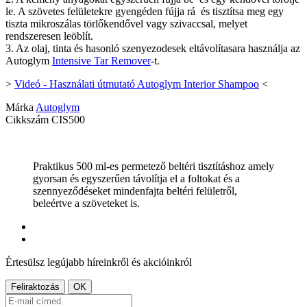
le. A szövetes felületekre gyengéden fújja rá és tisztítsa meg egy
tiszta mikroszálas törlőkendővel vagy szivaccsal, melyet
rendszeresen leöblít.
3. Az olaj, tinta és hasonló szenyezodesek eltávolítasara használja az
Autoglym
Intensive Tar Remover
-t.
>
Videó - Használati útmutató Autoglym Interior Shampoo
<
Márka
Autoglym
Cikkszám
CIS500
Praktikus 500 ml-es permetező beltéri tisztításhoz amely
gyorsan és egyszerűen távolítja el a foltokat és a
szennyeződéseket mindenfajta beltéri felületről,
beleértve a szöveteket is.
Értesülsz legújabb híreinkről és akcióinkról