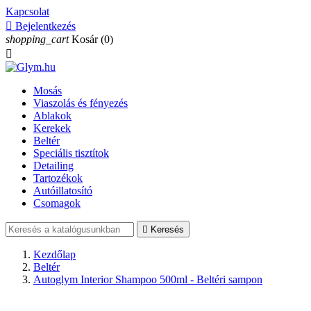
Kapcsolat

Bejelentkezés
shopping_cart
Kosár
(0)

Mosás
Viaszolás és fényezés
Ablakok
Kerekek
Beltér
Speciális tisztítok
Detailing
Tartozékok
Autóillatosító
Csomagok

Keresés
Kezdőlap
Beltér
Autoglym Interior Shampoo 500ml - Beltéri sampon