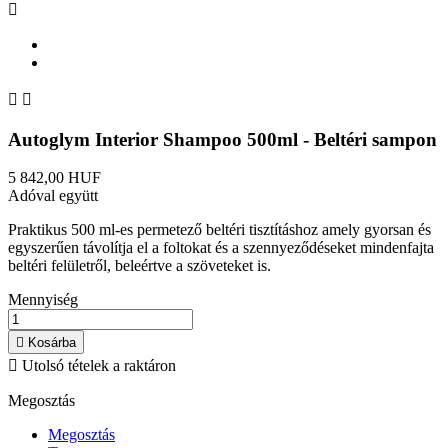



Autoglym Interior Shampoo 500ml - Beltéri sampon
5 842,00 HUF
Adóval együtt
Praktikus 500 ml-es permetező beltéri tisztításhoz amely gyorsan és
egyszerűen távolítja el a foltokat és a szennyeződéseket mindenfajta
beltéri felületről, beleértve a szöveteket is.
Mennyiség

Kosárba

Utolsó tételek a raktáron
Megosztás
Megosztás