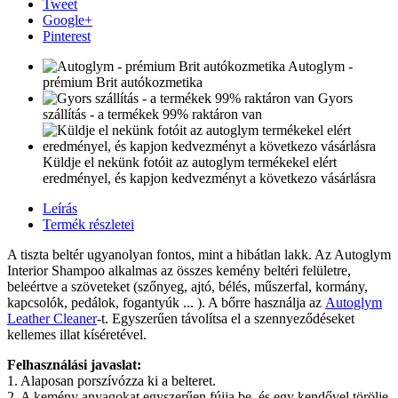
Tweet
Google+
Pinterest
Autoglym -
prémium Brit autókozmetika
Gyors
szállítás - a termékek 99% raktáron van
Küldje el nekünk fotóit az autoglym termékekel elért
eredményel, és kapjon kedvezményt a következo vásárlásra
Leírás
Termék részletei
A tiszta beltér ugyanolyan fontos, mint a hibátlan lakk. Az Autoglym
Interior Shampoo alkalmas az összes kemény beltéri felületre,
beleértve a szöveteket (szőnyeg, ajtó, bélés, műszerfal, kormány,
kapcsolók, pedálok, fogantyúk ... ). A bőrre használja az
Autoglym
Leather Cleaner
-t. Egyszerűen távolítsa el a szennyeződéseket
kellemes illat kíséretével.
Felhasználási javaslat:
1. Alaposan porszívózza ki a belteret.
2. A kemény anyagokat egyszerűen fújja be és egy kendővel törölje