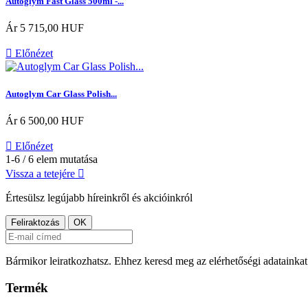
Autoglym Fast Glass 500ml -...
Ár
5 715,00 HUF

Előnézet
Autoglym Car Glass Polish...
Ár
6 500,00 HUF

Előnézet
1-6 / 6 elem mutatása
Vissza a tetejére

Értesülsz legújabb híreinkről és akcióinkról
Bármikor leiratkozhatsz. Ehhez keresd meg az elérhetőségi adatainkat 
Termék