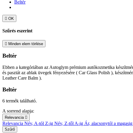
Beltér

OK
Szűrés eszerint

Minden elem törlése
Beltér
Ebben a kategóriában az Autoglym prémium autókozmetika készítményeket 
és pasztát az ablak üvegek fényezésére ( Car Glass Polish ), készítmé
Leather Care Balm ).
Beltér
6 termék található.
A sorrend alapja:
Relevancia

Relevancia
Név, A-tól Z-ig
Név, Z-től A-ig
Ár, alacsonytól a magasi
Szűrő