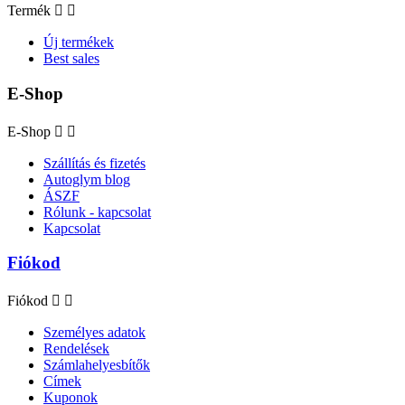
Termék


Új termékek
Best sales
E-Shop
E-Shop


Szállítás és fizetés
Autoglym blog
ÁSZF
Rólunk - kapcsolat
Kapcsolat
Fiókod
Fiókod


Személyes adatok
Rendelések
Számlahelyesbítők
Címek
Kuponok