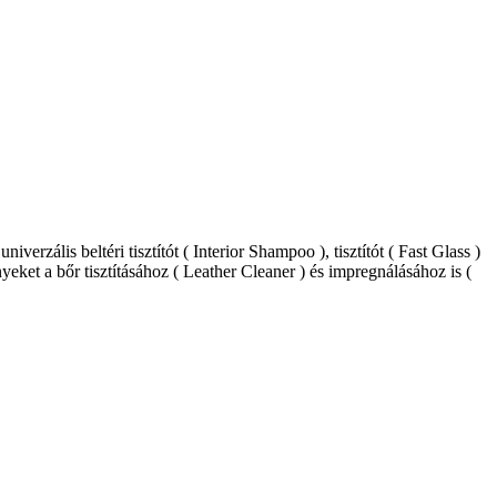
zális beltéri tisztítót ( Interior Shampoo ), tisztítót ( Fast Glass )
eket a bőr tisztításához ( Leather Cleaner ) és impregnálásához is (