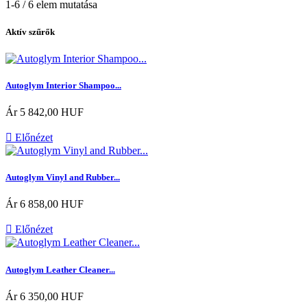
1-6 / 6 elem mutatása
Aktív szűrők
Autoglym Interior Shampoo...
Ár
5 842,00 HUF

Előnézet
Autoglym Vinyl and Rubber...
Ár
6 858,00 HUF

Előnézet
Autoglym Leather Cleaner...
Ár
6 350,00 HUF