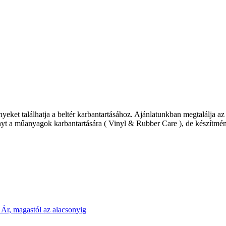
találhatja a beltér karbantartásához. Ajánlatunkban megtalálja az univer
nyt a műanyagok karbantartására ( Vinyl & Rubber Care ), de készítmény
g
Ár, magastól az alacsonyig