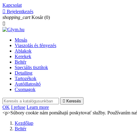
Kapcsolat

Bejelentkezés
shopping_cart
Kosár
(0)

Mosás
Viaszolás és fényezés
Ablakok
Kerekek
Beltér
Speciális tisztítok
Detailing
Tartozékok
Autóillatosító
Csomagok

Keresés
OK
I refuse
Learn more
<p>Súbory cookie nám pomáhajú poskytovať služby. Používaním našic
Kezdőlap
Beltér