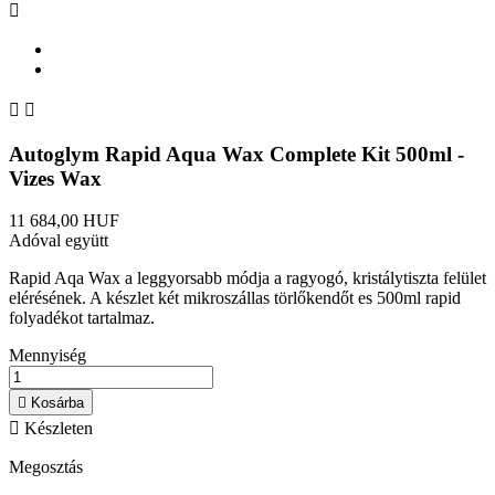



Autoglym Rapid Aqua Wax Complete Kit 500ml -
Vizes Wax
11 684,00 HUF
Adóval együtt
Rapid Aqa Wax a leggyorsabb módja a ragyogó, kristálytiszta felület
elérésének. A készlet két mikroszállas törlőkendőt es 500ml rapid
folyadékot tartalmaz.
Mennyiség

Kosárba

Készleten
Megosztás