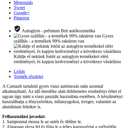
Megosztás
Tweet
Google+
Pinterest
Autoglym - prémium Brit autókozmetika
Gyors
szállítás - a termékek 99% raktáron van
Küldje el nekünk fotóit az autoglym termékekel elért
eredményel, és kapjon kedvezményt a következo vásárlásra
Leírás
Termék részletei
A Carnaub tartalmú gyors viasz autómosás után azonnal
alkalmazható. Az idő töredéke alatt döbbenetes eredményt érhet el
ugyan úgy mint a viasz paszták használata esetében. A készítményt
használhatja a fényszórókra, műanyagokra, üvegre, valamint az
alumínium felnikre is.
Felhasználási javaslat:
1. Samponnal mossa le az autót és öblítse le.
2. Alaposan rázza fel és fújja le a teljes karosszériat a szélvédőn