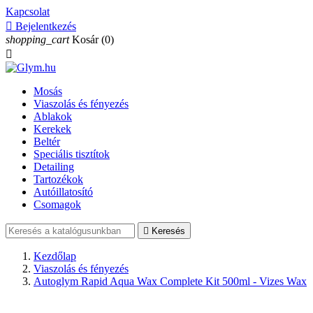
Kapcsolat

Bejelentkezés
shopping_cart
Kosár
(0)

Mosás
Viaszolás és fényezés
Ablakok
Kerekek
Beltér
Speciális tisztítok
Detailing
Tartozékok
Autóillatosító
Csomagok

Keresés
Kezdőlap
Viaszolás és fényezés
Autoglym Rapid Aqua Wax Complete Kit 500ml - Vizes Wax