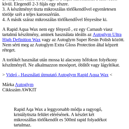
kívül. Elegendő 2-3 fújás egy részre.
3. A készítményt tiszta mikroszálas törlőkendővel egyenletesen
törölje szét a teljes karosszérián.
4. A másik száraz mikroszálas törlőkendővel fényesítse ki.
A Rapid Aqua Wax nem egy fényező , ez egy Carnaub viasz
tartalmú készítmény, aminek használata ideális az
Autoglym Ultra
High Definition Wax
vagy az Autoglym Super Resin Polish között.
Nem sérti meg az Autoglym Extra Gloss Protection által képzett
réteget.
A torlókét használat után mossa ki alacsony hőfokon folyékony
készítményél. Ne alkalmazzon mosóport, öblítőt vagy lágyítókat.
>
Videó - Használati útmutató Autoglym Rapid Aqua Wax
<
Márka
Autoglym
Cikkszám
AWKIT
Rapid Aqa Wax a leggyorsabb módja a ragyogó,
kristálytiszta felület elérésének. A készlet két
mikroszállas törlőkendőt es 500ml rapid folyadékot
tartalmaz.