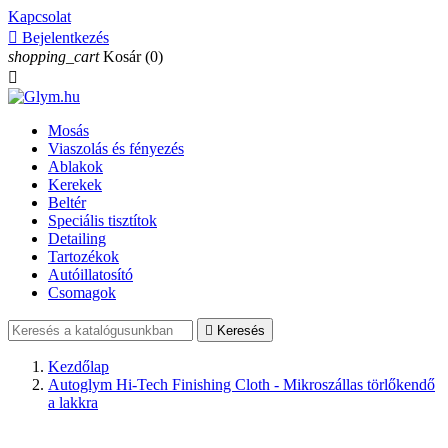
Kapcsolat

Bejelentkezés
shopping_cart
Kosár
(0)

Mosás
Viaszolás és fényezés
Ablakok
Kerekek
Beltér
Speciális tisztítok
Detailing
Tartozékok
Autóillatosító
Csomagok

Keresés
Kezdőlap
Autoglym Hi-Tech Finishing Cloth - Mikroszállas törlőkendő
a lakkra