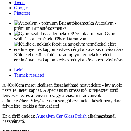
Tweet
Google+
Pinterest
Autoglym -
prémium Brit autókozmetika
Gyors
szállítás - a termékek 99% raktáron van
Küldje el nekünk fotóit az autoglym termékekel elért
eredményel, és kapjon kedvezményt a következo vásárlásra
Leírás
Termék részletei
A 40x40cm méret ideálisan összehajtható negyedekre - így nyolc
tiszta felületet kaphat. A speciális mikroszálból kifejlesztet törlő
fényezéshez és a fényesítő vagy a viasz maradványok
eltüntetéséhez. Vigyázat: nem szolgál ezeknek a készítményeknek
felvitelére, csakis a fényezésre!
Ez a törlő csak az
Autoglym Car Glass Polish
alkalmazásánál
használható.