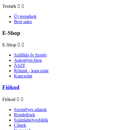
Termék


Új termékek
Best sales
E-Shop
E-Shop


Szállítás és fizetés
Autoglym blog
ÁSZF
Rólunk - kapcsolat
Kapcsolat
Fiókod
Fiókod


Személyes adatok
Rendelések
Számlahelyesbítők
Címek