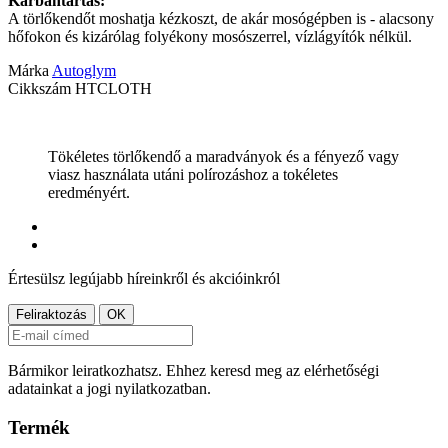
Karbantartás:
A törlőkendőt moshatja kézkoszt, de akár mosógépben is - alacsony
hőfokon és kizárólag folyékony mosószerrel, vízlágyítók nélkül.
Márka
Autoglym
Cikkszám
HTCLOTH
Tökéletes törlőkendő a maradványok és a fényező vagy
viasz használata utáni polírozáshoz a tokéletes
eredményért.
Értesülsz legújabb híreinkről és akcióinkról
Bármikor leiratkozhatsz. Ehhez keresd meg az elérhetőségi
adatainkat a jogi nyilatkozatban.
Termék